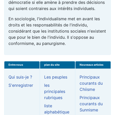
démocratie si elle amène à prendre des décisions
qui soient contraires aux intérêts individuels.
En sociologie, l'individualisme met en avant les
droits et les responsabilités de l'individu,
considérant que les institutions sociales n'existent
que pour le bien de l'individu. Il s'oppose au
conformisme, au panurgisme.
Entre nous
plan du site
Nouveaux articles
Qui suis-je ?
Les peuples
Principaux
courants du
S'enregistrer
les
Chiisme
principales
rubriques
Principaux
courants du
liste
Sunnisme
alphabétique