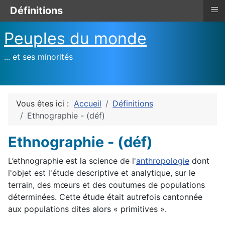
≡
Définitions
Peuples du monde
... et ses minorités
Vous êtes ici :
Accueil
Définitions
Ethnographie - (déf)
Ethnographie - (déf)
L’ethnographie est la science de l'
anthropologie
dont
l'objet est l'étude descriptive et analytique, sur le
terrain, des mœurs et des coutumes de populations
déterminées. Cette étude était autrefois cantonnée
aux populations dites alors « primitives ».