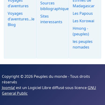
Voyages
Ethnies de
Sources
d'aventures
Madagascar
bibliographiques
Voyages
Les Papous
Sites
d'aventures...le
Les Korowai
interessants
Blog
Hmong -
(peuples)
les peuples
nomades
Copyright © 2026 Peuples du monde - Tous droits
réservés
Joomla!
est un Logiciel Libre diffusé sous licence
GNU
General Public