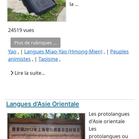
la ...
24519 vues
Plus de rubriques ...
Yao
, |
Langues Miao-Yao (Hmong-Mien)
, |
Peuples
animistes
, |
Taoïsme
,
Lire la suite...
Langues d'Asie Orientale
Les protolangues
d'Asie orientale
Les
protolangues ou