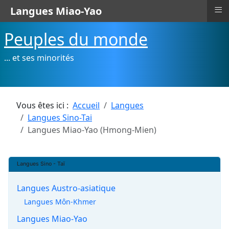
≡
Langues Miao-Yao
Peuples du monde
... et ses minorités
Vous êtes ici :
Accueil
Langues
Langues Sino-Tai
Langues Miao-Yao (Hmong-Mien)
Langues Sino - Taï
Langues Austro-asiatique
Langues Môn-Khmer
Langues Miao-Yao