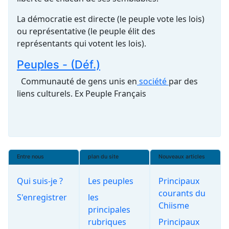
La démocratie est directe (le peuple vote les lois)
ou représentative (le peuple élit des
représentants qui votent les lois).
Peuples - (Déf.)
Communauté de gens unis en
société
par des
liens culturels. Ex Peuple Français
Entre nous
plan du site
Nouveaux articles
Qui suis-je ?
Les peuples
Principaux
courants du
S'enregistrer
les
Chiisme
principales
rubriques
Principaux