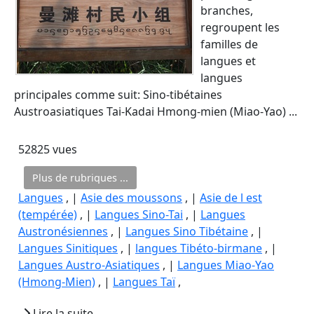
branches,
regroupent les
familles de
langues et
langues
principales comme suit: Sino-tibétaines
Austroasiatiques Tai-Kadai Hmong-mien (Miao-Yao) ...
52825 vues
Plus de rubriques ...
Langues
, |
Asie des moussons
, |
Asie de l est
(tempérée)
, |
Langues Sino-Tai
, |
Langues
Austronésiennes
, |
Langues Sino Tibétaine
, |
Langues Sinitiques
, |
langues Tibéto-birmane
, |
Langues Austro-Asiatiques
, |
Langues Miao-Yao
(Hmong-Mien)
, |
Langues Taï
,
Lire la suite...