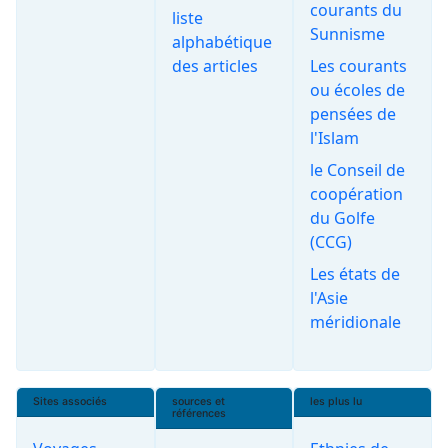
courants du
liste
Sunnisme
alphabétique
des articles
Les courants
ou écoles de
pensées de
l'Islam
le Conseil de
coopération
du Golfe
(CCG)
Les états de
l'Asie
méridionale
Sites associés
sources et
les plus lu
références