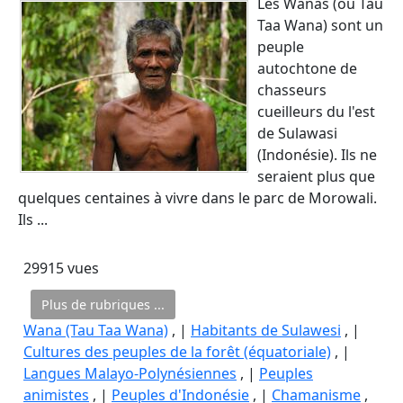
Les Wanas (ou Tau
Taa Wana) sont un
peuple
autochtone de
chasseurs
cueilleurs du l'est
de Sulawasi
(Indonésie). Ils ne
seraient plus que
quelques centaines à vivre dans le parc de Morowali.
Ils ...
29915 vues
Plus de rubriques ...
Wana (Tau Taa Wana)
, |
Habitants de Sulawesi
, |
Cultures des peuples de la forêt (équatoriale)
, |
Langues Malayo-Polynésiennes
, |
Peuples
animistes
, |
Peuples d'Indonésie
, |
Chamanisme
,