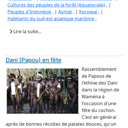
Cultures des peuples de la forêt (équatoriale)
, |
Peuples d'Indonésie
, |
Asmat
, |
Korowai
, |
Habitants du sud-est asiatique maritime
,
Lire la suite...
Dani (Papou) en fête
Rassemblement
de Papous de
l'ethnie des Dani
dans la région de
Waména à
l'occasion d'une
fête du cochon.
C'est en général
après de bonnes récoltes de patates douces, qu'un