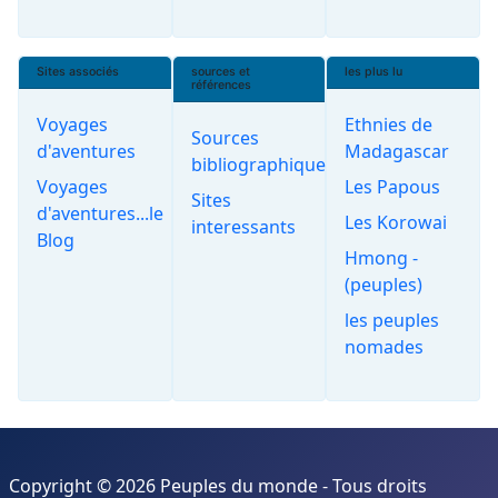
Sites associés
sources et
les plus lu
références
Voyages
Ethnies de
Sources
d'aventures
Madagascar
bibliographiques
Voyages
Les Papous
Sites
d'aventures...le
Les Korowai
interessants
Blog
Hmong -
(peuples)
les peuples
nomades
Copyright © 2026 Peuples du monde - Tous droits