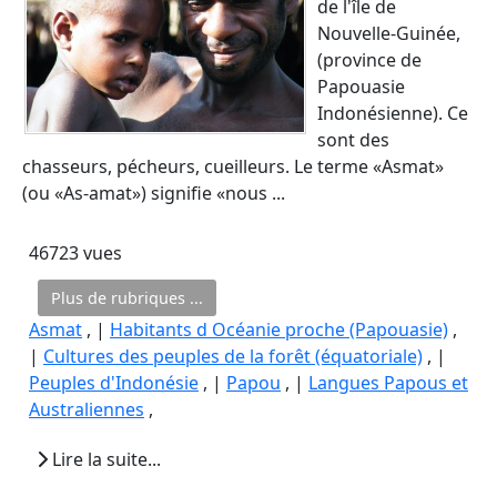
de l'île de
Nouvelle-Guinée,
(province de
Papouasie
Indonésienne). Ce
sont des
chasseurs, pécheurs, cueilleurs. Le terme «Asmat»
(ou «As-amat») signifie «nous ...
46723 vues
Plus de rubriques ...
Asmat
, |
Habitants d Océanie proche (Papouasie)
,
|
Cultures des peuples de la forêt (équatoriale)
, |
Peuples d'Indonésie
, |
Papou
, |
Langues Papous et
Australiennes
,
Lire la suite...