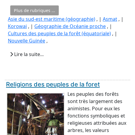
Plus de rubriques ...
Asie du sud-est maritime (géographie)
, |
Asmat
, |
Korowai
, |
Géographie de Océanie proche
, |
Cultures des peuples de la forêt (équatoriale)
, |
Nouvelle Guinée
,
Lire la suite...
Religions des peuples de la foret
Les peuples des forêts
sont très largement des
animistes. Pour eux les
fonctions symboliques et
religieuses attribuées aux
arbres, les valeurs