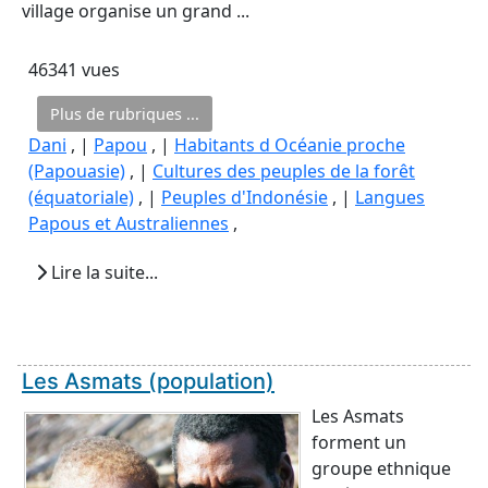
village organise un grand ...
46341 vues
Plus de rubriques ...
Dani
, |
Papou
, |
Habitants d Océanie proche
(Papouasie)
, |
Cultures des peuples de la forêt
(équatoriale)
, |
Peuples d'Indonésie
, |
Langues
Papous et Australiennes
,
Lire la suite...
Les Asmats (population)
Les Asmats
forment un
groupe ethnique