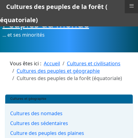
≡
Cultures des peuples de la forêt (
équatoriale)
Peuples du monde
... et ses minorités
Vous êtes ici :
Accueil
Cultures et civilisations
Cultures des peuples et géographie
Cultures des peuples de la forêt (équatoriale)
Cultures et géographie
Cultures des nomades
Cultures des sédentaires
Culture des peuples des plaines