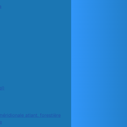
a
l)
méridionale atlant. forestière
e