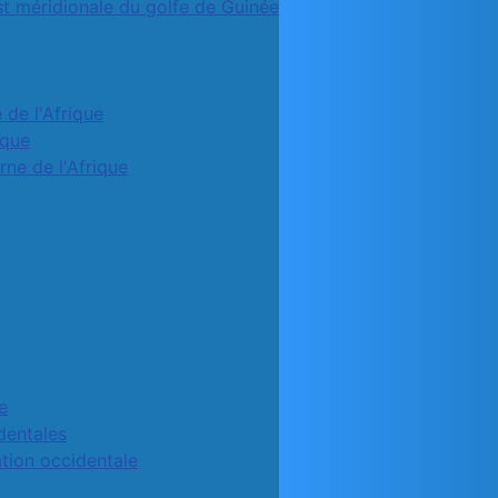
st méridionale du golfe de Guinée
 de l'Afrique
ique
rne de l'Afrique
e
identales
ation occidentale