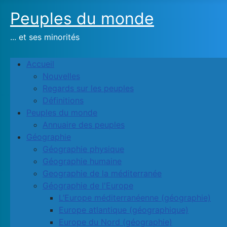
Peuples du monde
... et ses minorités
Accueil
Nouvelles
Regards sur les peuples
Définitions
Peuples du monde
Annuaire des peuples
Géographie
Géographie physique
Géographie humaine
Geographie de la méditerranée
Géographie de l'Europe
L’Europe méditerranéenne (géographie)
Europe atlantique (géographique)
Europe du Nord (géographie)