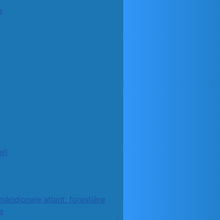
a
l)
méridionale atlant. forestière
e