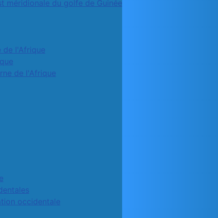
st méridionale du golfe de Guinée
 de l'Afrique
ique
rne de l'Afrique
e
identales
ation occidentale