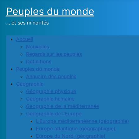
Peuples du monde
... et ses minorités
Accueil
Nouvelles
Regards sur les peuples
Définitions
Peuples du monde
Annuaire des peuples
Géographie
Géographie physique
Géographie humaine
Geographie de la méditerranée
Géographie de l'Europe
L’Europe méditerranéenne (géographie)
Europe atlantique (géographique)
Europe du Nord (géographie)