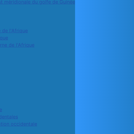
st méridionale du golfe de Guinée
 de l'Afrique
ique
rne de l'Afrique
e
identales
ation occidentale