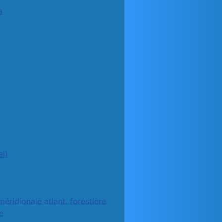
a
l)
méridionale atlant. forestière
e