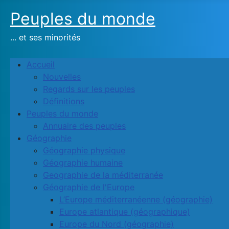
Peuples du monde
... et ses minorités
Accueil
Nouvelles
Regards sur les peuples
Définitions
Peuples du monde
Annuaire des peuples
Géographie
Géographie physique
Géographie humaine
Geographie de la méditerranée
Géographie de l'Europe
L’Europe méditerranéenne (géographie)
Europe atlantique (géographique)
Europe du Nord (géographie)