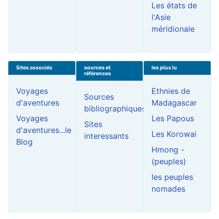
Les états de
l'Asie
méridionale
Sites associés
sources et
les plus lu
références
Voyages
Ethnies de
Sources
d'aventures
Madagascar
bibliographiques
Voyages
Les Papous
Sites
d'aventures...le
Les Korowai
interessants
Blog
Hmong -
(peuples)
les peuples
nomades