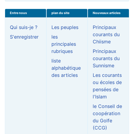
Entre nous
plan du site
Nouveaux articles
Qui suis-je ?
Les peuples
Principaux
courants du
S'enregistrer
les
Chiisme
principales
rubriques
Principaux
courants du
liste
Sunnisme
alphabétique
des articles
Les courants
ou écoles de
pensées de
l'Islam
le Conseil de
coopération
du Golfe
(CCG)