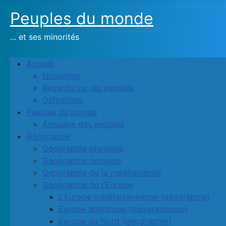
Peuples du monde
... et ses minorités
Accueil
Nouvelles
Regards sur les peuples
Définitions
Peuples du monde
Annuaire des peuples
Géographie
Géographie physique
Géographie humaine
Geographie de la méditerranée
Géographie de l'Europe
L’Europe méditerranéenne (géographie)
Europe atlantique (géographique)
Europe du Nord (géographie)