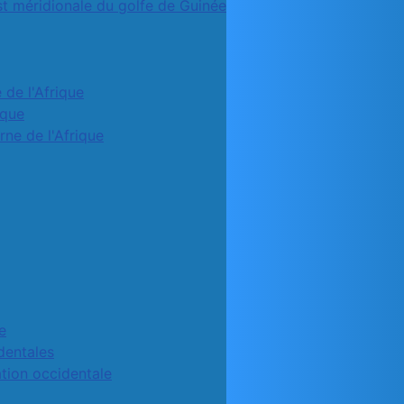
st méridionale du golfe de Guinée
 de l'Afrique
ique
rne de l'Afrique
e
identales
ation occidentale