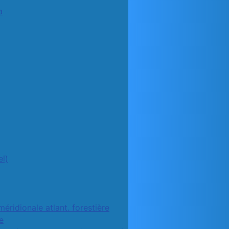
a
l)
méridionale atlant. forestière
e