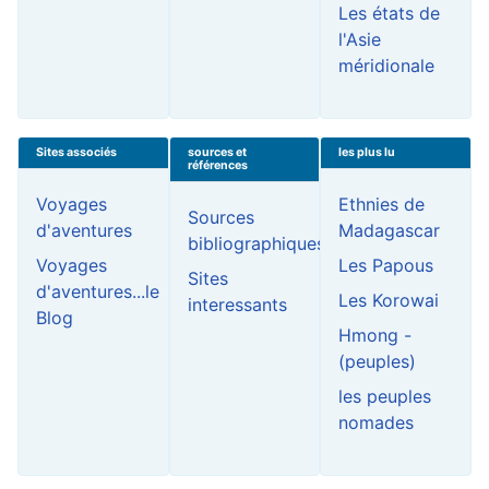
Les états de
l'Asie
méridionale
Sites associés
sources et
les plus lu
références
Voyages
Ethnies de
Sources
d'aventures
Madagascar
bibliographiques
Voyages
Les Papous
Sites
d'aventures...le
Les Korowai
interessants
Blog
Hmong -
(peuples)
les peuples
nomades