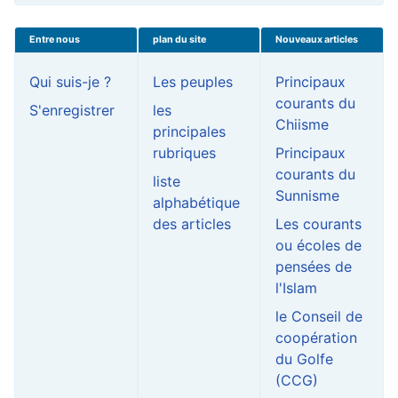
Entre nous
plan du site
Nouveaux articles
Qui suis-je ?
Les peuples
Principaux
courants du
S'enregistrer
les
Chiisme
principales
rubriques
Principaux
courants du
liste
Sunnisme
alphabétique
des articles
Les courants
ou écoles de
pensées de
l'Islam
le Conseil de
coopération
du Golfe
(CCG)