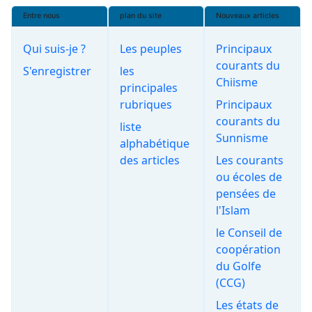
Entre nous
plan du site
Nouveaux articles
Qui suis-je ?
Les peuples
Principaux
courants du
S'enregistrer
les
Chiisme
principales
rubriques
Principaux
courants du
liste
Sunnisme
alphabétique
des articles
Les courants
ou écoles de
pensées de
l'Islam
le Conseil de
coopération
du Golfe
(CCG)
Les états de