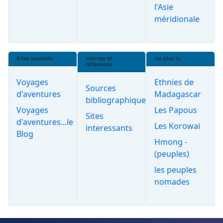
l'Asie
méridionale
Sites associés
sources et
les plus lu
références
Voyages
Ethnies de
Sources
d'aventures
Madagascar
bibliographiques
Voyages
Les Papous
Sites
d'aventures...le
Les Korowai
interessants
Blog
Hmong -
(peuples)
les peuples
nomades