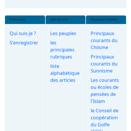
Entre nous
plan du site
Nouveaux articles
Qui suis-je ?
Les peuples
Principaux
courants du
S'enregistrer
les
Chiisme
principales
rubriques
Principaux
courants du
liste
Sunnisme
alphabétique
des articles
Les courants
ou écoles de
pensées de
l'Islam
le Conseil de
coopération
du Golfe