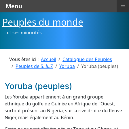
≡
Menu
Peuples du monde
... et ses minorités
Vous êtes ici :
Accueil
Catalogue des Peuples
Peuples de S..à..Z
Yoruba
Yoruba (peuples)
Yoruba (peuples)
Les Yoruba appartiennent à un grand groupe
ethnique du golfe de Guinée en Afrique de l’Ouest,
surtout présent au Nigeria, sur la rive droite du fleuve
Niger, mais également au Bénin.