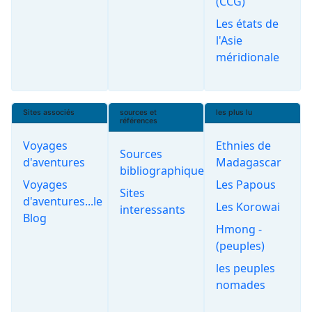
(CCG)
Les états de
l'Asie
méridionale
Sites associés
sources et
les plus lu
références
Voyages
Ethnies de
Sources
d'aventures
Madagascar
bibliographiques
Voyages
Les Papous
Sites
d'aventures...le
Les Korowai
interessants
Blog
Hmong -
(peuples)
les peuples
nomades