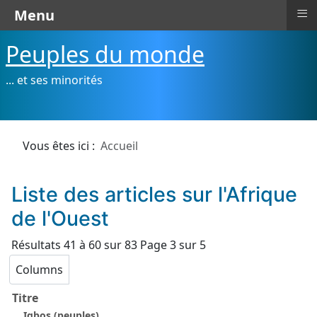
≡
Menu
Peuples du monde
... et ses minorités
Vous êtes ici :
Accueil
Liste des articles sur l'Afrique
de l'Ouest
Résultats 41 à 60 sur 83
Page 3 sur 5
Titre
Igbos (peuples)