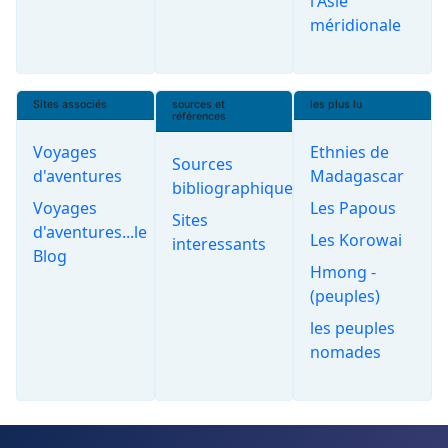
l'Asie
méridionale
Sites associés
sources et
les plus lu
références
Voyages
Ethnies de
Sources
d'aventures
Madagascar
bibliographiques
Voyages
Les Papous
Sites
d'aventures...le
Les Korowai
interessants
Blog
Hmong -
(peuples)
les peuples
nomades