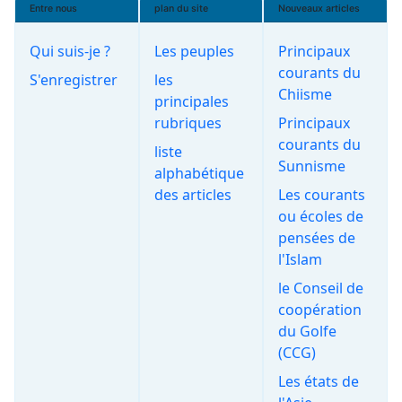
Entre nous
plan du site
Nouveaux articles
Qui suis-je ?
Les peuples
Principaux
courants du
S'enregistrer
les
Chiisme
principales
rubriques
Principaux
courants du
liste
Sunnisme
alphabétique
des articles
Les courants
ou écoles de
pensées de
l'Islam
le Conseil de
coopération
du Golfe
(CCG)
Les états de