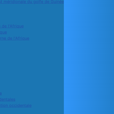
st méridionale du golfe de Guinée
 de l'Afrique
ique
rne de l'Afrique
e
identales
ation occidentale