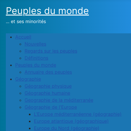
Peuples du monde
... et ses minorités
Accueil
Nouvelles
Regards sur les peuples
Définitions
Peuples du monde
Annuaire des peuples
Géographie
Géographie physique
Géographie humaine
Geographie de la méditerranée
Géographie de l'Europe
L’Europe méditerranéenne (géographie)
Europe atlantique (géographique)
Europe du Nord (géographie)