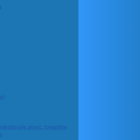
a
l)
méridionale atlant. forestière
e