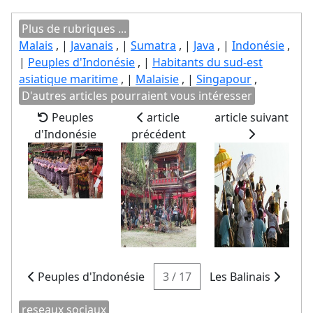
Plus de rubriques ...
Malais
, |
Javanais
, |
Sumatra
, |
Java
, |
Indonésie
,
|
Peuples d'Indonésie
, |
Habitants du sud-est
asiatique maritime
, |
Malaisie
, |
Singapour
,
D'autres articles pourraient vous intéresser
Peuples
article
article suivant
d'Indonésie
précédent
Peuples d'Indonésie
3 / 17
Les Balinais
reseaux sociaux