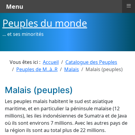
≡
Menu
Peuples du monde
... et ses minorités
Vous êtes ici :
Accueil
Catalogue des Peuples
Peuples de M..à..R
Malais
Malais (peuples)
Malais (peuples)
Les peuples malais habitent le sud est asiatique
maritime, et en particulier la péninsule malaise (12
millions), les iles indonésiennes de Sumatra et de Java
où ils sont environs 7 millions. Avec les autres pays de
la région ils sont au total plus de 22 millions.