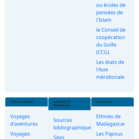
ou écoles de
pensées de
l'Islam
le Conseil de
coopération
du Golfe
(CCG)
Les états de
l'Asie
méridionale
Sites associés
sources et
les plus lu
références
Voyages
Ethnies de
Sources
d'aventures
Madagascar
bibliographiques
Voyages
Les Papous
Sites