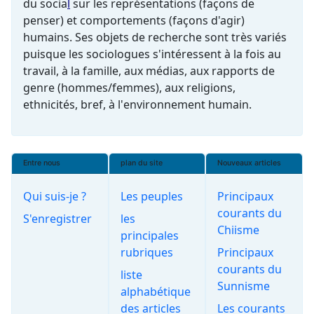
du
socia
l
sur les représentations (façons de
penser) et comportements (façons d'agir)
humains. Ses objets de recherche sont très variés
puisque les sociologues s'intéressent à la fois au
travail, à la famille, aux médias, aux rapports de
genre (hommes/femmes), aux religions,
ethnicités, bref, à l'
environnement
humain.
Entre nous
plan du site
Nouveaux articles
Qui suis-je ?
Les peuples
Principaux
courants du
S'enregistrer
les
Chiisme
principales
rubriques
Principaux
courants du
liste
Sunnisme
alphabétique
des articles
Les courants