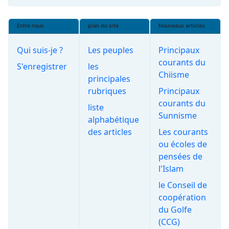
Entre nous
plan du site
Nouveaux articles
Qui suis-je ?
Les peuples
Principaux
courants du
S'enregistrer
les
Chiisme
principales
rubriques
Principaux
courants du
liste
Sunnisme
alphabétique
des articles
Les courants
ou écoles de
pensées de
l'Islam
le Conseil de
coopération
du Golfe
(CCG)