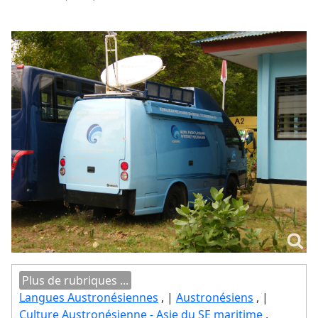
Plus de rubriques ...
Langues Austronésiennes
, |
Austronésiens
, |
Culture Austronésienne - Asie du SE maritime
,