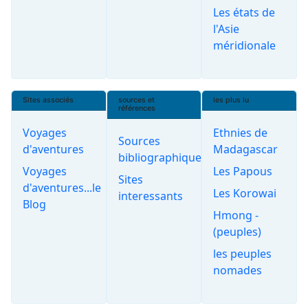
Les états de
l'Asie
méridionale
Sites associés
sources et
les plus lu
références
Voyages
Ethnies de
Sources
d'aventures
Madagascar
bibliographiques
Voyages
Les Papous
Sites
d'aventures...le
Les Korowai
interessants
Blog
Hmong -
(peuples)
les peuples
nomades