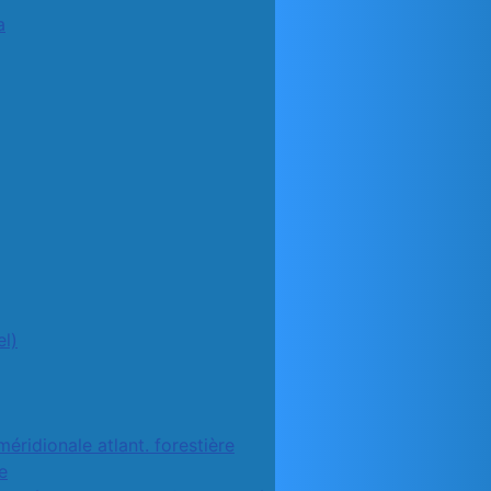
a
l)
méridionale atlant. forestière
e