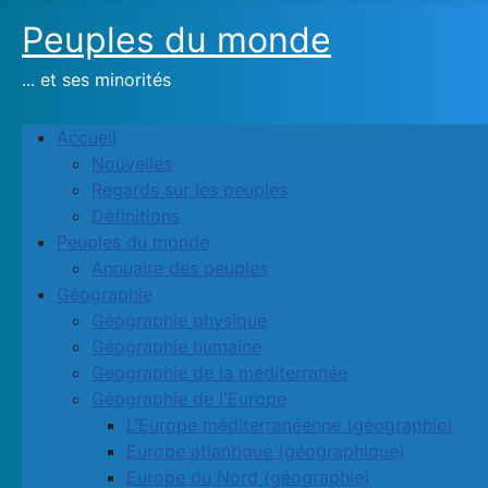
Peuples du monde
... et ses minorités
Accueil
Nouvelles
Regards sur les peuples
Définitions
Peuples du monde
Annuaire des peuples
Géographie
Géographie physique
Géographie humaine
Geographie de la méditerranée
Géographie de l'Europe
L’Europe méditerranéenne (géographie)
Europe atlantique (géographique)
Europe du Nord (géographie)