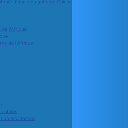
st méridionale du golfe de Guinée
 de l'Afrique
ique
rne de l'Afrique
e
identales
ation occidentale