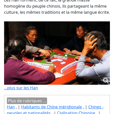
Les Han forment, de ce fait, la grande masse
homogène du peuple chinois, ils partageant la même
culture, les mêmes traditions et la même langue écrite.
...plus sur les Han
Plus de rubriques ...
Han
, |
Habitants de Chine méridionale
, |
Chines -
peuples et nationalités
, |
Civilisation Chinoise
, |