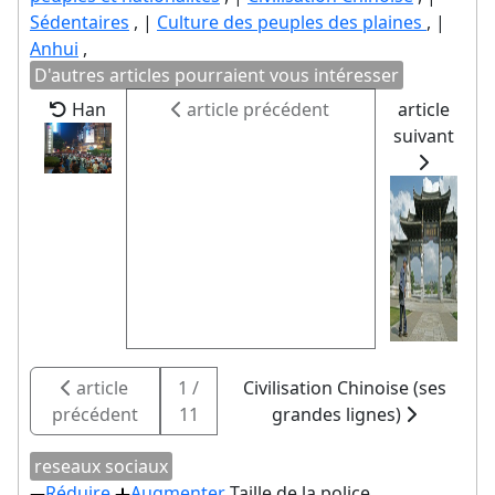
Sédentaires
, |
Culture des peuples des plaines
, |
Anhui
,
D'autres articles pourraient vous intéresser
Han
article précédent
article
suivant
article
1 /
Civilisation Chinoise (ses
précédent
11
grandes lignes)
reseaux sociaux
Réduire
Augmenter
Taille de la police