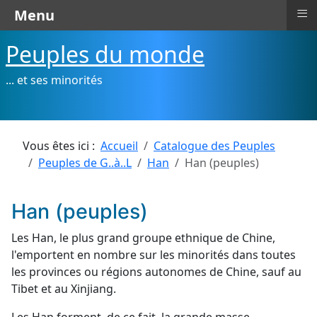
≡
Menu
Peuples du monde
... et ses minorités
Vous êtes ici :
Accueil
Catalogue des Peuples
Peuples de G..à..L
Han
Han (peuples)
Han (peuples)
Les Han, le plus grand groupe ethnique de Chine,
l'emportent en nombre sur les minorités dans toutes
les provinces ou régions autonomes de Chine, sauf au
Tibet et au Xinjiang.