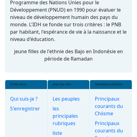
Programme des Nations Unies pour le
Développement (PNUD) en 1990 pour évaluer le
niveau de développement humain des pays du
monde. L'IDH se fonde sur trois critères : le PNB
par habitant, l'espérance de vie à la naissance et le
niveau d'éducation.
jeune filles de l'ethnie des Bajo en Indonésie en
période de Ramadan
Entre nous
plan du site
Nouveaux articles
Qui suis-je ?
Les peuples
Principaux
courants du
S'enregistrer
les
Chiisme
principales
rubriques
Principaux
courants du
liste