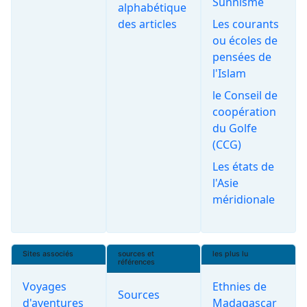
Sunnisme
alphabétique
des articles
Les courants
ou écoles de
pensées de
l'Islam
le Conseil de
coopération
du Golfe
(CCG)
Les états de
l'Asie
méridionale
Sites associés
sources et
les plus lu
références
Voyages
Ethnies de
Sources
d'aventures
Madagascar