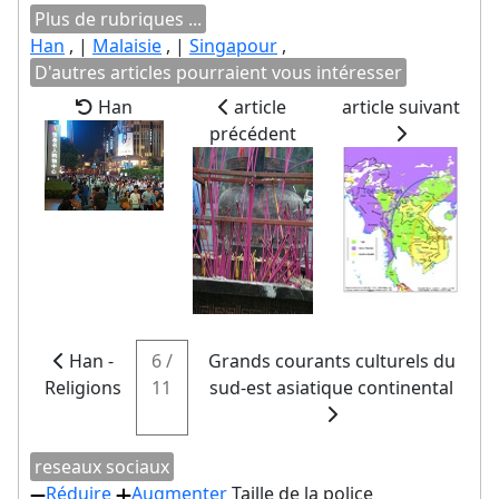
Plus de rubriques ...
Han
, |
Malaisie
, |
Singapour
,
D'autres articles pourraient vous intéresser
Han
article
article suivant
précédent
Han -
6 /
Grands courants culturels du
Religions
11
sud-est asiatique continental
reseaux sociaux
Réduire
Augmenter
Taille de la police