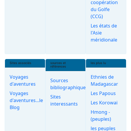
coopération
du Golfe
(CCG)
Les états de
l'Asie
méridionale
Sites associés
sources et
les plus lu
références
Voyages
Ethnies de
Sources
d'aventures
Madagascar
bibliographiques
Voyages
Les Papous
Sites
d'aventures...le
Les Korowai
interessants
Blog
Hmong -
(peuples)
les peuples