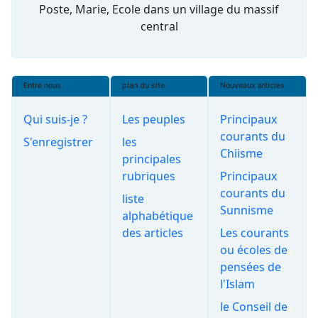
Poste, Marie, Ecole dans un village du massif
central
Entre nous
plan du site
Nouveaux articles
Qui suis-je ?
Les peuples
Principaux
courants du
S'enregistrer
les
Chiisme
principales
rubriques
Principaux
courants du
liste
Sunnisme
alphabétique
des articles
Les courants
ou écoles de
pensées de
l'Islam
le Conseil de