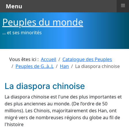
≡
Menu
Peuples du monde
... et ses minorités
Vous êtes ici :
Accueil
Catalogue des Peuples
Peuples de G..à..L
Han
La diaspora chinoise
La diaspora chinoise
La diaspora chinoise est l'une des plus importantes et
des plus anciennes au monde. (De l’ordre de 50
millions). Les Chinois, majoritairement des Han, ont
migré vers de nombreuses régions du globe au fil de
l'histoire