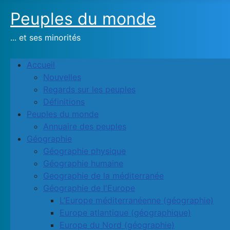
Peuples du monde
... et ses minorités
Accueil
Nouvelles
Regards sur les peuples
Définitions
Peuples du monde
Annuaire des peuples
Géographie
Géographie physique
Géographie humaine
Geographie de la méditerranée
Géographie de l'Europe
L’Europe méditerranéenne (géographie)
Europe atlantique (géographique)
Europe du Nord (géographie)