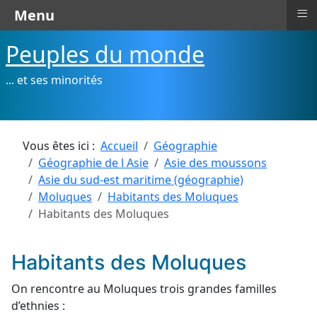
≡
Menu
Peuples du monde
... et ses minorités
Vous êtes ici :
Accueil
Géographie
Géographie de l Asie
Asie des moussons
Asie du sud-est maritime (géographie)
Moluques
Habitants des Moluques
Habitants des Moluques
Habitants des Moluques
On rencontre au Moluques trois grandes familles
d’ethnies :