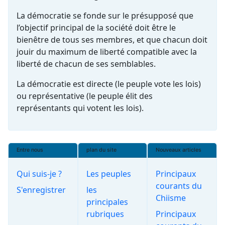
La démocratie se fonde sur le présupposé que
l’objectif principal de la société doit être le
bienêtre de tous ses membres, et que chacun doit
jouir du maximum de liberté compatible avec la
liberté de chacun de ses semblables.
La démocratie est directe (le peuple vote les lois)
ou représentative (le peuple élit des
représentants qui votent les lois).
Entre nous
plan du site
Nouveaux articles
Qui suis-je ?
Les peuples
Principaux
courants du
S'enregistrer
les
Chiisme
principales
rubriques
Principaux