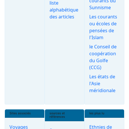
courants du
liste
Sunnisme
alphabétique
des articles
Les courants
ou écoles de
pensées de
l'Islam
le Conseil de
coopération
du Golfe
(CCG)
Les états de
l'Asie
méridionale
Sites associés
sources et
les plus lu
références
Voyages
Ethnies de