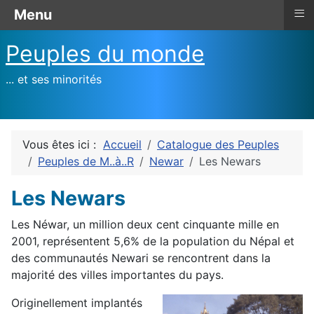
≡
Menu
Peuples du monde
... et ses minorités
Vous êtes ici :
Accueil
Catalogue des Peuples
Peuples de M..à..R
Newar
Les Newars
Les Newars
Les Néwar, un million deux cent cinquante mille en
2001, représentent 5,6% de la population du Népal et
des communautés Newari se rencontrent dans la
majorité des villes importantes du pays.
Originellement implantés