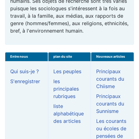
humains. Ses objets de recherche sont très variés
puisque les sociologues s'intéressent à la fois au
travail, à la famille, aux médias, aux rapports de
genre (hommes/femmes), aux religions, ethnicités,
bref, à l'
environnement
humain.
Entre nous
plan du site
Nouveaux articles
Qui suis-je ?
Les peuples
Principaux
courants du
S'enregistrer
les
Chiisme
principales
rubriques
Principaux
courants du
liste
Sunnisme
alphabétique
des articles
Les courants
ou écoles de
pensées de