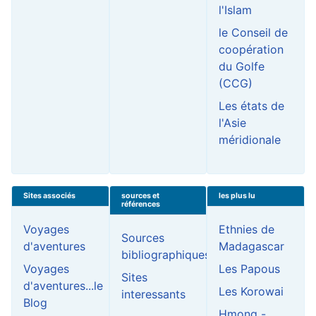
l'Islam
le Conseil de
coopération
du Golfe
(CCG)
Les états de
l'Asie
méridionale
Sites associés
sources et
les plus lu
références
Voyages
Ethnies de
Sources
d'aventures
Madagascar
bibliographiques
Voyages
Les Papous
Sites
d'aventures...le
Les Korowai
interessants
Blog
Hmong -