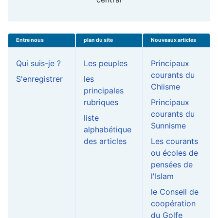
Entre nous
plan du site
Nouveaux articles
Qui suis-je ?
Les peuples
Principaux
courants du
S'enregistrer
les
Chiisme
principales
rubriques
Principaux
courants du
liste
Sunnisme
alphabétique
des articles
Les courants
ou écoles de
pensées de
l'Islam
le Conseil de
coopération
du Golfe