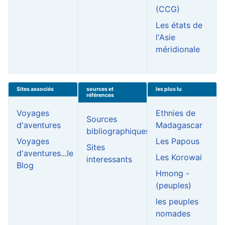
(CCG)
Les états de
l'Asie
méridionale
Sites associés
sources et
les plus lu
références
Voyages
Ethnies de
Sources
d'aventures
Madagascar
bibliographiques
Voyages
Les Papous
Sites
d'aventures...le
Les Korowai
interessants
Blog
Hmong -
(peuples)
les peuples
nomades