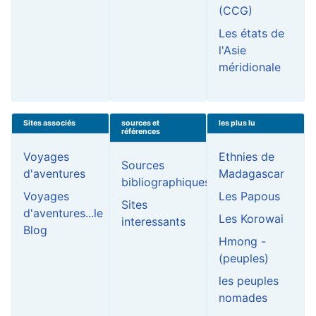
(CCG)
Les états de
l'Asie
méridionale
Sites associés
sources et
les plus lu
références
Voyages
Ethnies de
Sources
d'aventures
Madagascar
bibliographiques
Voyages
Les Papous
Sites
d'aventures...le
Les Korowai
interessants
Blog
Hmong -
(peuples)
les peuples
nomades