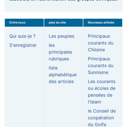
Entre nous
plan du site
Nouveaux articles
Qui suis-je ?
Les peuples
Principaux
courants du
S'enregistrer
les
Chiisme
principales
rubriques
Principaux
courants du
liste
Sunnisme
alphabétique
des articles
Les courants
ou écoles de
pensées de
l'Islam
le Conseil de
coopération
du Golfe