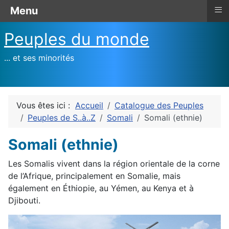
≡
Menu
Peuples du monde
... et ses minorités
Vous êtes ici :
Accueil
Catalogue des Peuples
Peuples de S..à..Z
Somali
Somali (ethnie)
Somali (ethnie)
Les Somalis vivent dans la région orientale de la corne
de l’Afrique, principalement en Somalie, mais
également en Éthiopie, au Yémen, au Kenya et à
Djibouti.