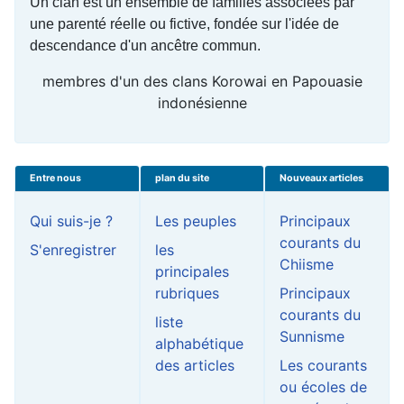
Un clan est un ensemble de familles associées par
une parenté réelle ou fictive, fondée sur l'idée de
descendance d'un ancêtre commun.
membres d'un des clans Korowai en Papouasie
indonésienne
Entre nous
plan du site
Nouveaux articles
Qui suis-je ?
Les peuples
Principaux
courants du
S'enregistrer
les
Chiisme
principales
rubriques
Principaux
courants du
liste
Sunnisme
alphabétique
des articles
Les courants
ou écoles de