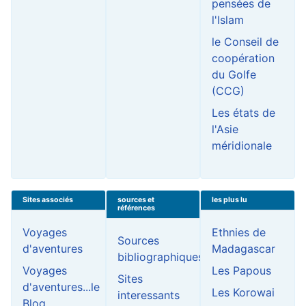
pensées de
l'Islam
le Conseil de
coopération
du Golfe
(CCG)
Les états de
l'Asie
méridionale
Sites associés
sources et
les plus lu
références
Voyages
Ethnies de
Sources
d'aventures
Madagascar
bibliographiques
Voyages
Les Papous
Sites
d'aventures...le
Les Korowai
interessants
Blog