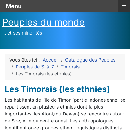
≡
Menu
Peuples du monde
... et ses minorités
Vous êtes ici :
Accueil
Catalogue des Peuples
Peuples de S..à..Z
Timorais
Les Timorais (les ethnies)
Les Timorais (les ethnies)
Les habitants de l'île de Timor (partie indonésienne) se
répartissent en plusieurs ethnies dont la plus
importantes, les Atoni,(ou Dawan) se rencontre autour
de Soe, ville du centre ouest. Les anthropologues
identifient onze groupes ethno-linguistiques distincts