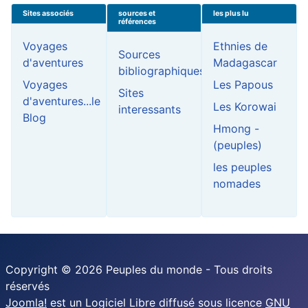
Sites associés
sources et
les plus lu
références
Voyages
Ethnies de
Sources
d'aventures
Madagascar
bibliographiques
Voyages
Les Papous
Sites
d'aventures...le
Les Korowai
interessants
Blog
Hmong -
(peuples)
les peuples
nomades
Copyright © 2026 Peuples du monde - Tous droits
réservés
Joomla!
est un Logiciel Libre diffusé sous licence
GNU