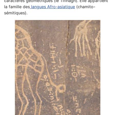
caractères géométriques (le Tifinagh). Elle appartient
la famille des
langues Afro-asiatique
(chamito-
sémitiques).