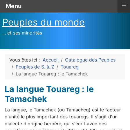
≡
Menu
Peuples du monde
... et ses minorités
Vous êtes ici :
Accueil
Catalogue des Peuples
Peuples de S..à..Z
Touareg
La langue Touareg : le Tamachek
La langue Touareg : le
Tamachek
La langue, le Tamachek (ou Tamacheq) est le facteur
d'unité le plus important des touaregs. Il s'agit d'un
dialecte d'origine berbère, qui s'écrit avec des