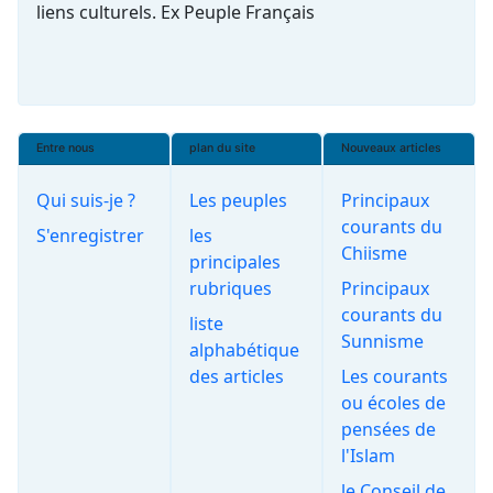
liens culturels. Ex Peuple Français
Entre nous
plan du site
Nouveaux articles
Qui suis-je ?
Les peuples
Principaux
courants du
S'enregistrer
les
Chiisme
principales
rubriques
Principaux
courants du
liste
Sunnisme
alphabétique
des articles
Les courants
ou écoles de
pensées de
l'Islam
le Conseil de