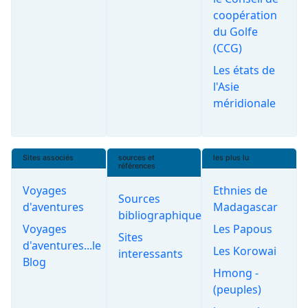
coopération
du Golfe
(CCG)
Les états de
l'Asie
méridionale
Sites associés
sources et
les plus lu
références
Voyages
Ethnies de
Sources
d'aventures
Madagascar
bibliographiques
Voyages
Les Papous
Sites
d'aventures...le
Les Korowai
interessants
Blog
Hmong -
(peuples)