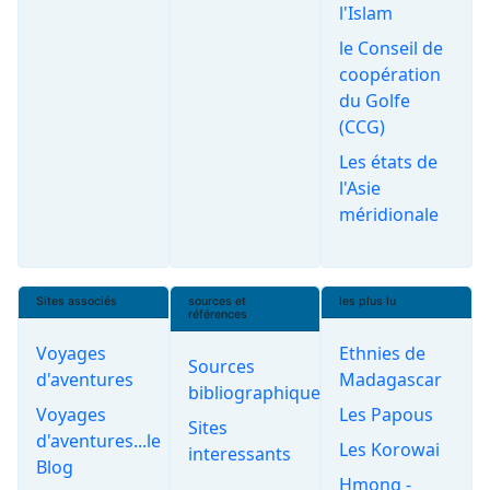
l'Islam
le Conseil de
coopération
du Golfe
(CCG)
Les états de
l'Asie
méridionale
Sites associés
sources et
les plus lu
références
Voyages
Ethnies de
Sources
d'aventures
Madagascar
bibliographiques
Voyages
Les Papous
Sites
d'aventures...le
Les Korowai
interessants
Blog
Hmong -