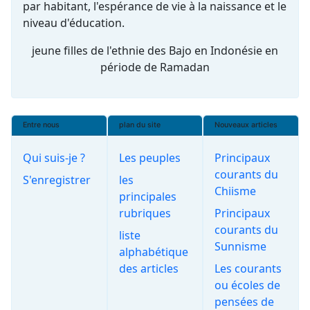
par habitant, l'espérance de vie à la naissance et le
niveau d'éducation.
jeune filles de l'ethnie des Bajo en Indonésie en
période de Ramadan
Entre nous
plan du site
Nouveaux articles
Qui suis-je ?
Les peuples
Principaux
courants du
S'enregistrer
les
Chiisme
principales
rubriques
Principaux
courants du
liste
Sunnisme
alphabétique
des articles
Les courants
ou écoles de
pensées de