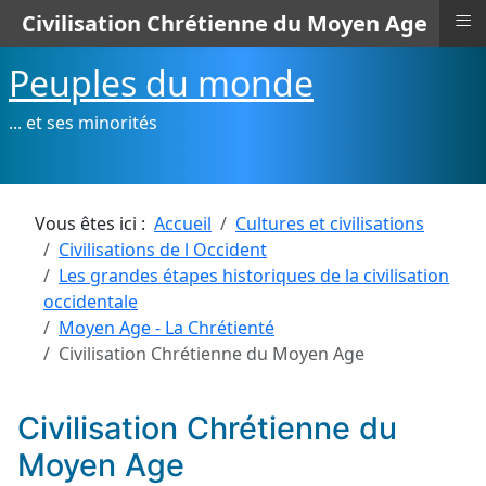
≡
Civilisation Chrétienne du Moyen Age
Peuples du monde
... et ses minorités
Vous êtes ici :
Accueil
Cultures et civilisations
Civilisations de l Occident
Les grandes étapes historiques de la civilisation
occidentale
Moyen Age - La Chrétienté
Civilisation Chrétienne du Moyen Age
Civilisation Chrétienne du
Moyen Age