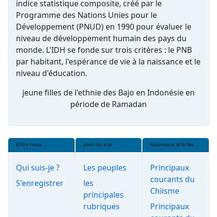
indice statistique composite, créé par le
Programme des Nations Unies pour le
Développement (PNUD) en 1990 pour évaluer le
niveau de développement humain des pays du
monde. L'IDH se fonde sur trois critères : le PNB
par habitant, l'espérance de vie à la naissance et le
niveau d'éducation.
jeune filles de l'ethnie des Bajo en Indonésie en
période de Ramadan
Entre nous
plan du site
Nouveaux articles
Qui suis-je ?
Les peuples
Principaux
courants du
S'enregistrer
les
Chiisme
principales
rubriques
Principaux