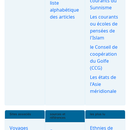
courants du
liste
Sunnisme
alphabétique
des articles
Les courants
ou écoles de
pensées de
l'Islam
le Conseil de
coopération
du Golfe
(CCG)
Les états de
l'Asie
méridionale
Sites associés
sources et
les plus lu
références
Voyages
Ethnies de