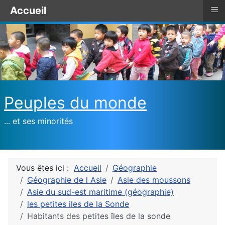
≡
Accueil
Peuples du monde
... et ses minorités
Vous êtes ici :
Accueil
Géographie
Géographie de l Asie
Asie des moussons
Asie du sud-est maritime (géographie)
les petites iles de la Sonde
Habitants des petites îles de la sonde