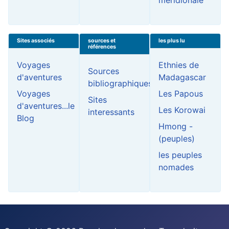
méridionale
Sites associés
sources et
les plus lu
références
Voyages
Ethnies de
Sources
d'aventures
Madagascar
bibliographiques
Voyages
Les Papous
Sites
d'aventures...le
Les Korowai
interessants
Blog
Hmong -
(peuples)
les peuples
nomades