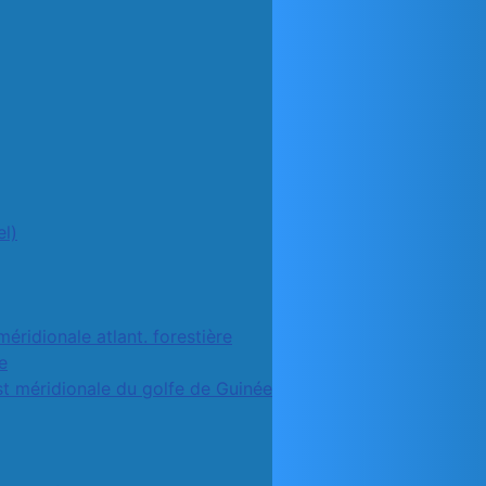
l)
méridionale atlant. forestière
e
st méridionale du golfe de Guinée