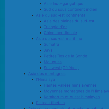
Asie Indo-gangétique
Sud du sous continent indien
Asie du sud-est continental
Asie des plaines du sud-est
Triangle d'or
Chine méridionale
Asie du sud-est maritime
Sumatra
Java
Petites ïles de la Sonde
Moluques
Sulawesi (Célèbes)
Asie des montagnes
l'Himalaya
Hautes vallées himalayennes
Moyennes montagnes de l'Himalay
Karakorum et ouest himalayen
Plateau tibétain
Asie sèche (centrale et proche orientale)