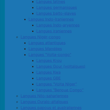
Langues latines
Langues germaniques
Langues balto-slaves
Langues Indo-Iraniennes
Langues Indo-aryennes
Langues iraniennes
Langues Nigér-congo
Langues atlantiques
Langues Mandées
Langues "Volta-congo"
Langues Krou
Langues Gour (voltaïques)
Langues Kwa
Langues GBE
Langues "Volta Niger"
Langues "Benoue Congo"
Langues Nilo-sahariennes
Langues Ouralo-altaïques
Langues papous et australiennes