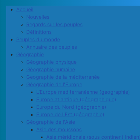
Accueil
Nouvelles
Regards sur les peuples
Définitions
Peuples du monde
Annuaire des peuples
Géographie
Géographie physique
Géographie humaine
Geographie de la méditerranée
Géographie de l'Europe
L’Europe méditerranéenne (géographie)
Europe atlantique (géographique)
Europe du Nord (géographie)
Europe de l'Est (géographie)
Géographie de l'Asie
Asie des moussons
Asie méridionale (sous continent Indien