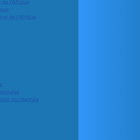
 de l'Afrique
ique
rne de l'Afrique
e
identales
ation occidentale