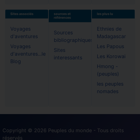
Sites associés
sources et
les plus lu
références
Voyages
Ethnies de
Sources
d'aventures
Madagascar
bibliographiques
Voyages
Les Papous
Sites
d'aventures...le
Les Korowai
interessants
Blog
Hmong -
(peuples)
les peuples
nomades
Copyright © 2026 Peuples du monde - Tous droits
réservés