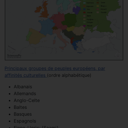
Principaux groupes de peuples européens, par
affinités culturelles
(ordre alphabétique)
Albanais
Allemands
Anglo-Celte
Baltes
Basques
Espagnols
Finno-Ugric; (Saami)