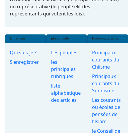
ou représentative (le peuple élit des
représentants qui votent les lois).
Entre nous
plan du site
Nouveaux articles
Qui suis-je ?
Les peuples
Principaux
courants du
S'enregistrer
les
Chiisme
principales
rubriques
Principaux
courants du
liste
Sunnisme
alphabétique
des articles
Les courants
ou écoles de
pensées de
l'Islam
le Conseil de