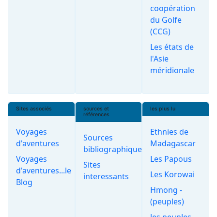
coopération
du Golfe
(CCG)
Les états de
l'Asie
méridionale
Sites associés
sources et
les plus lu
références
Voyages
Ethnies de
Sources
d'aventures
Madagascar
bibliographiques
Voyages
Les Papous
Sites
d'aventures...le
Les Korowai
interessants
Blog
Hmong -
(peuples)