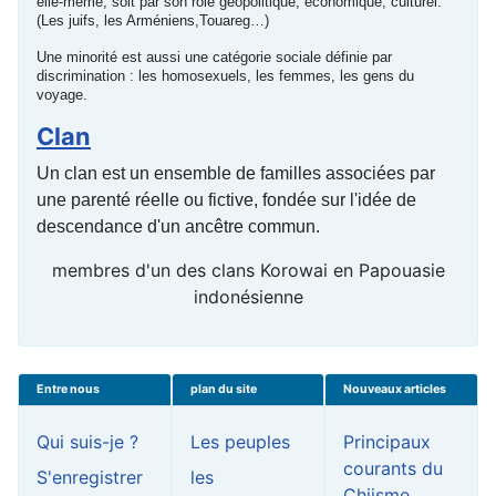
elle-même, soit par son rôle géopolitique, économique, culturel.
(Les juifs, les Arméniens,Touareg…)
Une minorité est aussi une catégorie sociale définie par
discrimination : les homosexuels, les femmes, les gens du
voyage.
Clan
Un clan est un ensemble de familles associées par
une parenté réelle ou fictive, fondée sur l'idée de
descendance d'un ancêtre commun.
membres d'un des clans Korowai en Papouasie
indonésienne
Entre nous
plan du site
Nouveaux articles
Qui suis-je ?
Les peuples
Principaux
courants du
S'enregistrer
les
Chiisme