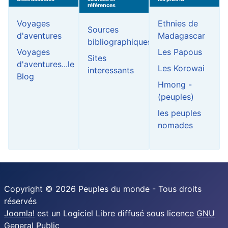
références
Voyages
Ethnies de
Sources
d'aventures
Madagascar
bibliographiques
Voyages
Les Papous
Sites
d'aventures...le
Les Korowai
interessants
Blog
Hmong -
(peuples)
les peuples
nomades
Copyright © 2026 Peuples du monde - Tous droits
réservés
Joomla!
est un Logiciel Libre diffusé sous licence
GNU
General Public