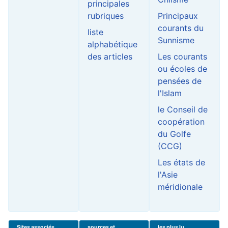
principales
rubriques
Principaux
courants du
liste
Sunnisme
alphabétique
des articles
Les courants
ou écoles de
pensées de
l'Islam
le Conseil de
coopération
du Golfe
(CCG)
Les états de
l'Asie
méridionale
Sites associés
sources et
les plus lu