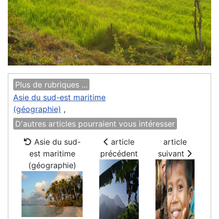
Plus de rubriques ...
Asie du sud-est maritime
(géographie)
,
D'autres articles pourraient vous intéresser
Asie du sud-
article
article
est maritime
précédent
suivant
(géographie)