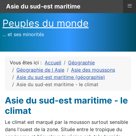
≡
Asie du sud-est maritime
Peuples du monde
... et ses minorités
Vous êtes ici :
Accueil
Géographie
Géographie de l Asie
Asie des moussons
Asie du sud-est maritime (géographie)
Asie du sud-est maritime - le climat
Asie du sud-est maritime - le
climat
Le climat est marqué par la mousson surtout sensible
dans l'ouest de la zone. Située entre le tropique du