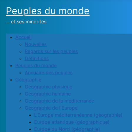
Peuples du monde
... et ses minorités
Accueil
Nouvelles
Regards sur les peuples
Définitions
Peuples du monde
Annuaire des peuples
Géographie
Géographie physique
Géographie humaine
Geographie de la méditerranée
Géographie de l'Europe
L’Europe méditerranéenne (géographie)
Europe atlantique (géographique)
Europe du Nord (géographie)