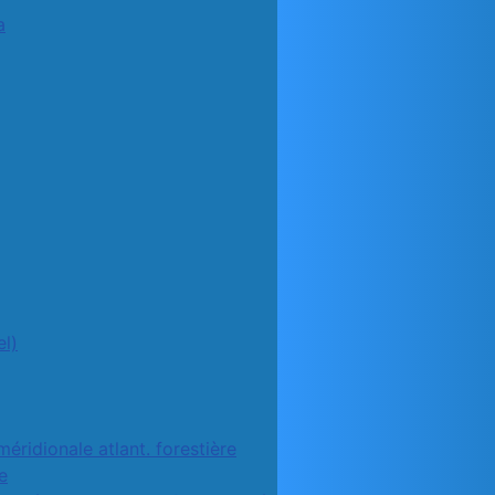
a
l)
méridionale atlant. forestière
e