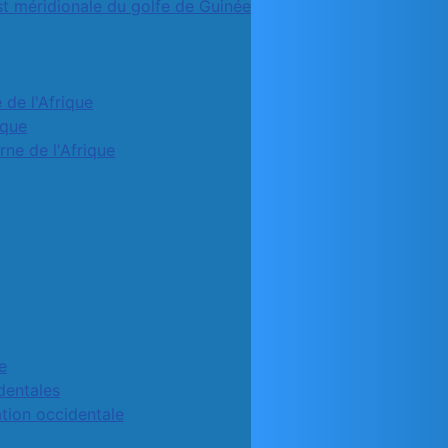
st méridionale du golfe de Guinée
 de l'Afrique
ique
rne de l'Afrique
e
identales
ation occidentale