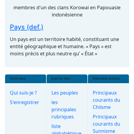
membres d'un des clans Korowai en Papouasie
indonésienne
Pays (def.)
Un pays est un territoire habité, constituant une
entité géographique et humaine. « Pays » est
moins précis et plus neutre qu’ « État »
Entre nous
plan du site
Nouveaux articles
Qui suis-je ?
Les peuples
Principaux
courants du
S'enregistrer
les
Chiisme
principales
rubriques
Principaux
courants du
liste
Sunnisme
alphabétique