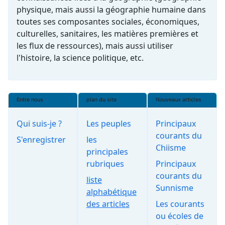
physique, mais aussi la géographie humaine dans
toutes ses composantes sociales, économiques,
culturelles, sanitaires, les matières premières et
les flux de ressources), mais aussi utiliser
l'histoire, la science politique, etc.
Entre nous
plan du site
Nouveaux articles
Qui suis-je ?
Les peuples
Principaux
courants du
S'enregistrer
les
Chiisme
principales
rubriques
Principaux
courants du
liste
Sunnisme
alphabétique
des articles
Les courants
ou écoles de