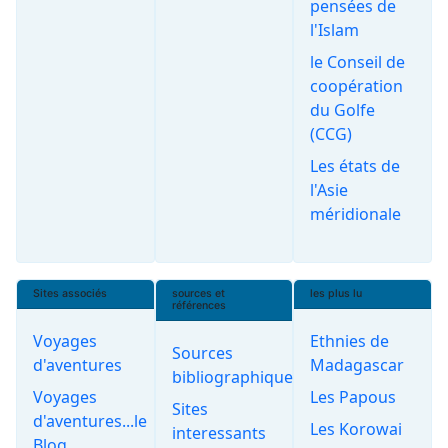
pensées de
l'Islam
le Conseil de
coopération
du Golfe
(CCG)
Les états de
l'Asie
méridionale
Sites associés
sources et
les plus lu
références
Voyages
Ethnies de
Sources
d'aventures
Madagascar
bibliographiques
Voyages
Les Papous
Sites
d'aventures...le
Les Korowai
interessants
Blog