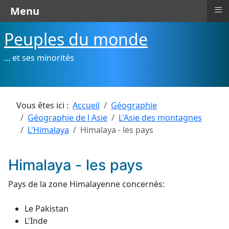
≡
Menu
Peuples du monde
... et ses minorités
Vous êtes ici :
Accueil
Géographie
Géographie de l Asie
L'Asie des montagnes
L'Himalaya
Himalaya - les pays
Himalaya - les pays
Pays de la zone Himalayenne concernés:
Le Pakistan
L'Inde