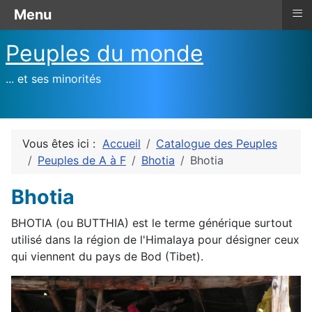
≡
Menu
Peuples du monde
... et ses minorités
Vous êtes ici :
Accueil
Catalogue des Peuples
Peuples de A à F
Bhotia
Bhotia
Bhotia
BHOTIA (ou BUTTHIA) est le terme générique surtout
utilisé dans la région de l'Himalaya pour désigner ceux
qui viennent du pays de Bod (Tibet).