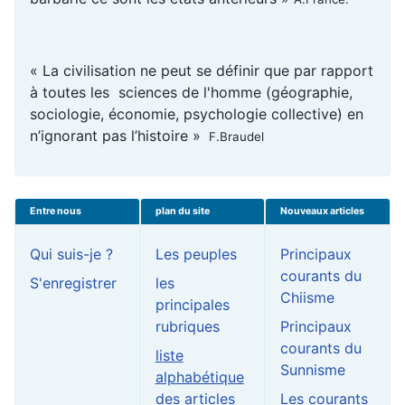
« La civilisation ne peut se définir que par rapport
à toutes les sciences de l'homme (géographie,
sociologie, économie, psychologie collective) en
n’ignorant pas l’histoire »
F.Braudel
Entre nous
plan du site
Nouveaux articles
Qui suis-je ?
Les peuples
Principaux
courants du
S'enregistrer
les
Chiisme
principales
rubriques
Principaux
courants du
liste
Sunnisme
alphabétique
des articles
Les courants