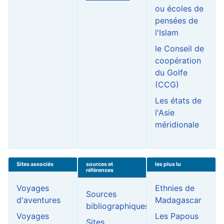
ou écoles de
pensées de
l'Islam
le Conseil de
coopération
du Golfe
(CCG)
Les états de
l'Asie
méridionale
Sites associés
sources et
les plus lu
références
Voyages
Ethnies de
Sources
d'aventures
Madagascar
bibliographiques
Voyages
Les Papous
Sites