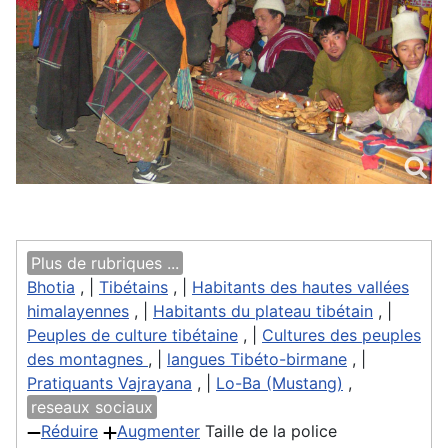
Plus de rubriques ...
Bhotia
, |
Tibétains
, |
Habitants des hautes vallées
himalayennes
, |
Habitants du plateau tibétain
, |
Peuples de culture tibétaine
, |
Cultures des peuples
des montagnes
, |
langues Tibéto-birmane
, |
Pratiquants Vajrayana
, |
Lo-Ba (Mustang)
,
reseaux sociaux
Réduire
Augmenter
Taille de la police