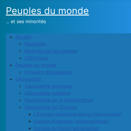
Peuples du monde
... et ses minorités
Accueil
Nouvelles
Regards sur les peuples
Définitions
Peuples du monde
Annuaire des peuples
Géographie
Géographie physique
Géographie humaine
Geographie de la méditerranée
Géographie de l'Europe
L’Europe méditerranéenne (géographie)
Europe atlantique (géographique)
Europe du Nord (géographie)