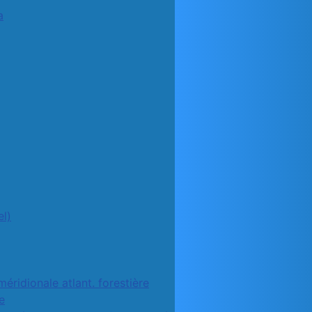
a
l)
méridionale atlant. forestière
e