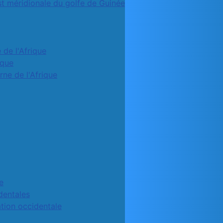
st méridionale du golfe de Guinée
 de l'Afrique
ique
rne de l'Afrique
e
identales
ation occidentale