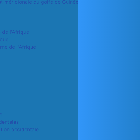
st méridionale du golfe de Guinée
 de l'Afrique
ique
rne de l'Afrique
e
identales
ation occidentale