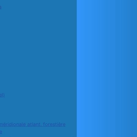
a
l)
méridionale atlant. forestière
e