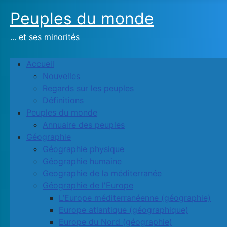
Peuples du monde
... et ses minorités
Accueil
Nouvelles
Regards sur les peuples
Définitions
Peuples du monde
Annuaire des peuples
Géographie
Géographie physique
Géographie humaine
Geographie de la méditerranée
Géographie de l'Europe
L’Europe méditerranéenne (géographie)
Europe atlantique (géographique)
Europe du Nord (géographie)