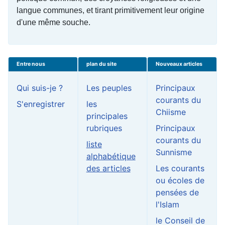
langue communes, et tirant primitivement leur origine
d'une même souche.
Entre nous
plan du site
Nouveaux articles
Qui suis-je ?
Les peuples
Principaux
courants du
S'enregistrer
les
Chiisme
principales
rubriques
Principaux
courants du
liste
Sunnisme
alphabétique
des articles
Les courants
ou écoles de
pensées de
l'Islam
le Conseil de