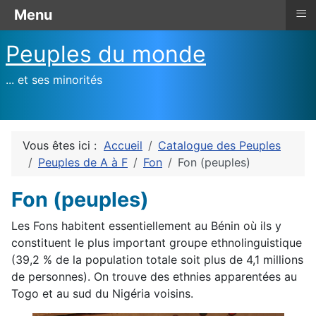
≡
Menu
Peuples du monde
... et ses minorités
Vous êtes ici :
Accueil
Catalogue des Peuples
Peuples de A à F
Fon
Fon (peuples)
Fon (peuples)
Les Fons habitent essentiellement au Bénin où ils y
constituent le plus important groupe ethnolinguistique
(39,2 % de la population totale soit plus de 4,1 millions
de personnes). On trouve des ethnies apparentées au
Togo et au sud du Nigéria voisins.