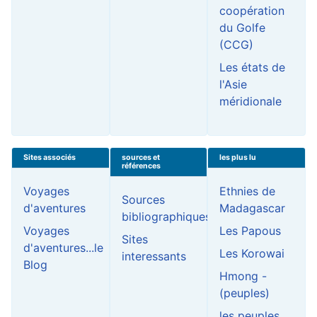
coopération
du Golfe
(CCG)
Les états de
l'Asie
méridionale
Sites associés
sources et
les plus lu
références
Voyages
Ethnies de
Sources
d'aventures
Madagascar
bibliographiques
Voyages
Les Papous
Sites
d'aventures...le
Les Korowai
interessants
Blog
Hmong -
(peuples)
les peuples