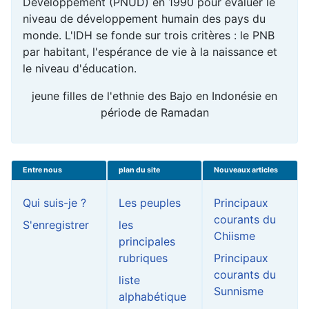
Développement (PNUD) en 1990 pour évaluer le
niveau de développement humain des pays du
monde. L'IDH se fonde sur trois critères : le PNB
par habitant, l'espérance de vie à la naissance et
le niveau d'éducation.
jeune filles de l'ethnie des Bajo en Indonésie en
période de Ramadan
Entre nous
plan du site
Nouveaux articles
Qui suis-je ?
Les peuples
Principaux
courants du
S'enregistrer
les
Chiisme
principales
rubriques
Principaux
courants du
liste
Sunnisme
alphabétique