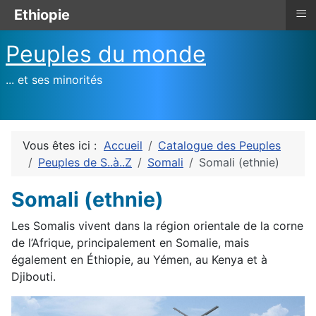
≡
Ethiopie
Peuples du monde
... et ses minorités
Vous êtes ici :
Accueil
Catalogue des Peuples
Peuples de S..à..Z
Somali
Somali (ethnie)
Somali (ethnie)
Les Somalis vivent dans la région orientale de la corne
de l’Afrique, principalement en Somalie, mais
également en Éthiopie, au Yémen, au Kenya et à
Djibouti.