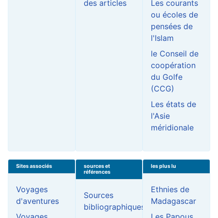
des articles
Les courants
ou écoles de
pensées de
l'Islam
le Conseil de
coopération
du Golfe
(CCG)
Les états de
l'Asie
méridionale
Sites associés
sources et
les plus lu
références
Voyages
Ethnies de
Sources
d'aventures
Madagascar
bibliographiques
Voyages
Les Papous