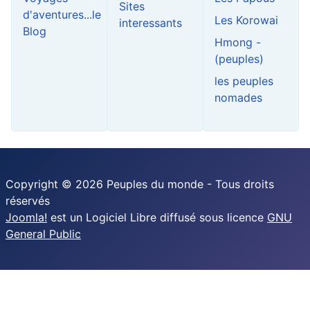
Sites
d'aventures...le
Les Korowai
interessants
Blog
Hmong -
(peuples)
les peuples
nomades
Copyright © 2026 Peuples du monde - Tous droits
réservés
Joomla!
est un Logiciel Libre diffusé sous licence
GNU
General Public