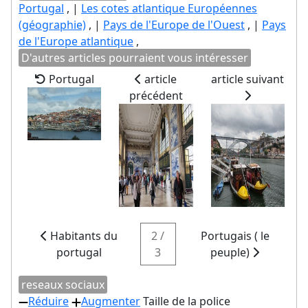
Portugal
, |
Les cotes atlantique Européennes
(géographie)
, |
Pays de l'Europe de l'Ouest
, |
Pays
de l'Europe atlantique
,
D'autres articles pourraient vous intéresser
Portugal
article
article suivant
précédent
Habitants du
2 /
Portugais ( le
portugal
3
peuple)
reseaux sociaux
Réduire
Augmenter
Taille de la police