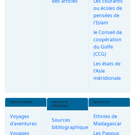
des articles
Les courants
ou écoles de
pensées de
l'Islam
le Conseil de
coopération
du Golfe
(CCG)
Les états de
l'Asie
méridionale
Sites associés
sources et
les plus lu
références
Voyages
Ethnies de
Sources
d'aventures
Madagascar
bibliographiques
Voyages
Les Papous