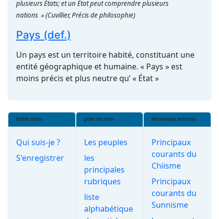
plusieurs États; et un État peut comprendre plusieurs
nations »
(Cuvillier, Précis de philosophie)
Pays (def.)
Un pays est un territoire habité, constituant une
entité géographique et humaine. « Pays » est
moins précis et plus neutre qu’ « État »
Entre nous
plan du site
Nouveaux articles
Qui suis-je ?
Les peuples
Principaux
courants du
S'enregistrer
les
Chiisme
principales
rubriques
Principaux
courants du
liste
Sunnisme
alphabétique