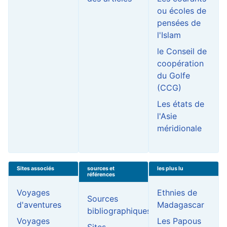
ou écoles de
pensées de
l'Islam
le Conseil de
coopération
du Golfe
(CCG)
Les états de
l'Asie
méridionale
Sites associés
sources et
les plus lu
références
Voyages
Ethnies de
Sources
d'aventures
Madagascar
bibliographiques
Voyages
Les Papous