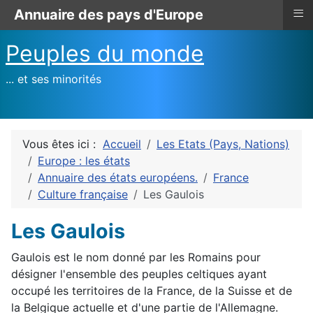
≡
Annuaire des pays d'Europe
Peuples du monde
... et ses minorités
Vous êtes ici :
Accueil
Les Etats (Pays, Nations)
Europe : les états
Annuaire des états européens.
France
Culture française
Les Gaulois
Les Gaulois
Gaulois est le nom donné par les Romains pour
désigner l'ensemble des peuples celtiques ayant
occupé les territoires de la France, de la Suisse et de
la Belgique actuelle et d'une partie de l'Allemagne.