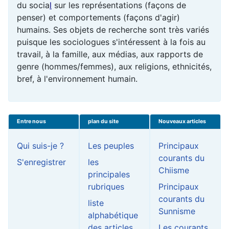
du
socia
l
sur les représentations (façons de
penser) et comportements (façons d'agir)
humains. Ses objets de recherche sont très variés
puisque les sociologues s'intéressent à la fois au
travail, à la famille, aux médias, aux rapports de
genre (hommes/femmes), aux religions, ethnicités,
bref, à l'
environnement
humain.
Entre nous
plan du site
Nouveaux articles
Qui suis-je ?
Les peuples
Principaux
courants du
S'enregistrer
les
Chiisme
principales
rubriques
Principaux
courants du
liste
Sunnisme
alphabétique
des articles
Les courants