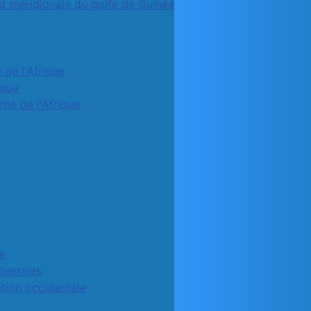
st méridionale du golfe de Guinée
 de l'Afrique
ique
rne de l'Afrique
e
identales
ation occidentale