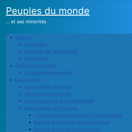
Peuples du monde
... et ses minorités
Accueil
Nouvelles
Regards sur les peuples
Définitions
Peuples du monde
Annuaire des peuples
Géographie
Géographie physique
Géographie humaine
Geographie de la méditerranée
Géographie de l'Europe
L’Europe méditerranéenne (géographie)
Europe atlantique (géographique)
Europe du Nord (géographie)