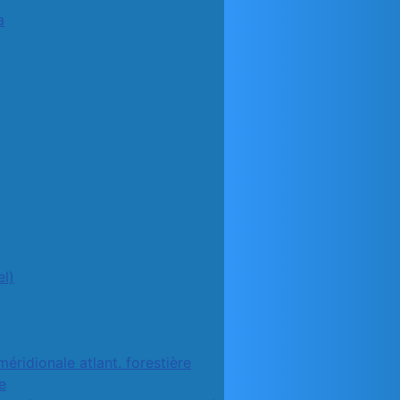
a
l)
méridionale atlant. forestière
e