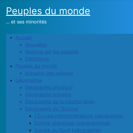
Peuples du monde
... et ses minorités
Accueil
Nouvelles
Regards sur les peuples
Définitions
Peuples du monde
Annuaire des peuples
Géographie
Géographie physique
Géographie humaine
Geographie de la méditerranée
Géographie de l'Europe
L’Europe méditerranéenne (géographie)
Europe atlantique (géographique)
Europe du Nord (géographie)