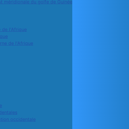
st méridionale du golfe de Guinée
 de l'Afrique
ique
rne de l'Afrique
e
identales
ation occidentale