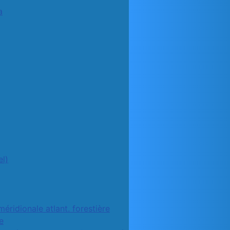
a
l)
méridionale atlant. forestière
e