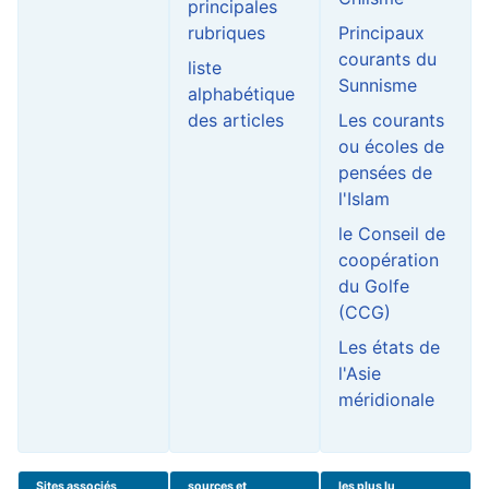
principales
rubriques
Principaux
courants du
liste
Sunnisme
alphabétique
des articles
Les courants
ou écoles de
pensées de
l'Islam
le Conseil de
coopération
du Golfe
(CCG)
Les états de
l'Asie
méridionale
Sites associés
sources et
les plus lu