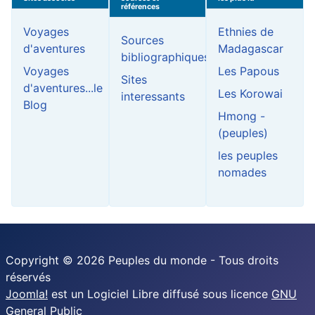
références
Voyages
Ethnies de
Sources
d'aventures
Madagascar
bibliographiques
Voyages
Les Papous
Sites
d'aventures...le
Les Korowai
interessants
Blog
Hmong -
(peuples)
les peuples
nomades
Copyright © 2026 Peuples du monde - Tous droits
réservés
Joomla!
est un Logiciel Libre diffusé sous licence
GNU
General Public