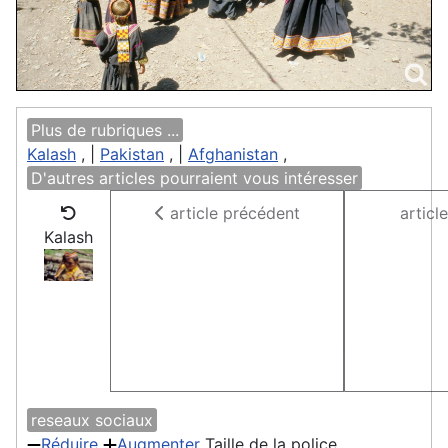
Plus de rubriques ...
Kalash
, |
Pakistan
, |
Afghanistan
,
D'autres articles pourraient vous intéresser
article précédent
articl
Kalash
reseaux sociaux
Réduire
Augmenter
Taille de la police