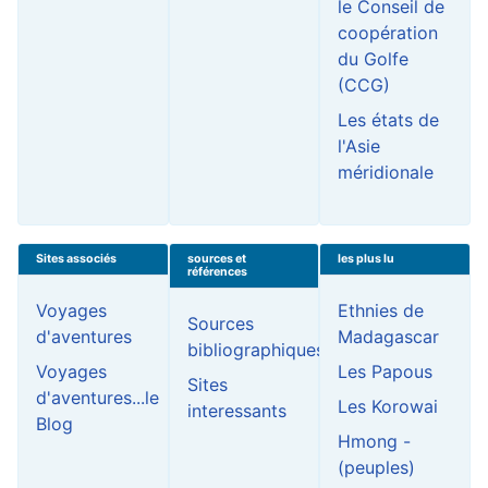
le Conseil de
coopération
du Golfe
(CCG)
Les états de
l'Asie
méridionale
Sites associés
sources et
les plus lu
références
Voyages
Ethnies de
Sources
d'aventures
Madagascar
bibliographiques
Voyages
Les Papous
Sites
d'aventures...le
Les Korowai
interessants
Blog
Hmong -
(peuples)