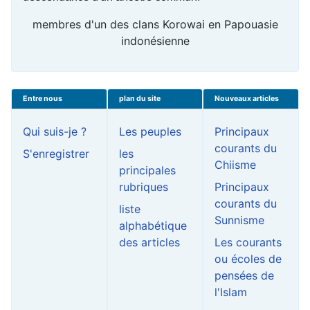
membres d'un des clans Korowai en Papouasie
indonésienne
Entre nous
plan du site
Nouveaux articles
Qui suis-je ?
Les peuples
Principaux
courants du
S'enregistrer
les
Chiisme
principales
rubriques
Principaux
courants du
liste
Sunnisme
alphabétique
des articles
Les courants
ou écoles de
pensées de
l'Islam