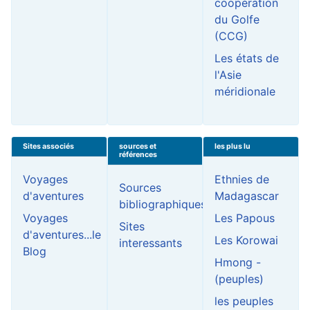
coopération
du Golfe
(CCG)
Les états de
l'Asie
méridionale
Sites associés
sources et
les plus lu
références
Voyages
Ethnies de
Sources
d'aventures
Madagascar
bibliographiques
Voyages
Les Papous
Sites
d'aventures...le
Les Korowai
interessants
Blog
Hmong -
(peuples)
les peuples