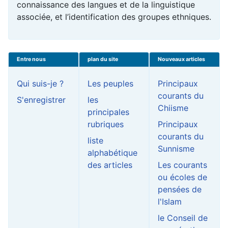
connaissance des langues et de la linguistique
associée, et l’identification des groupes ethniques.
Entre nous
plan du site
Nouveaux articles
Qui suis-je ?
Les peuples
Principaux
courants du
S'enregistrer
les
Chiisme
principales
rubriques
Principaux
courants du
liste
Sunnisme
alphabétique
des articles
Les courants
ou écoles de
pensées de
l'Islam
le Conseil de