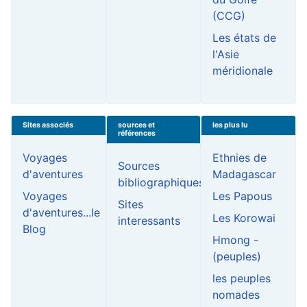
(CCG)
Les états de
l'Asie
méridionale
Sites associés
sources et
les plus lu
références
Voyages
Ethnies de
Sources
d'aventures
Madagascar
bibliographiques
Voyages
Les Papous
Sites
d'aventures...le
Les Korowai
interessants
Blog
Hmong -
(peuples)
les peuples
nomades