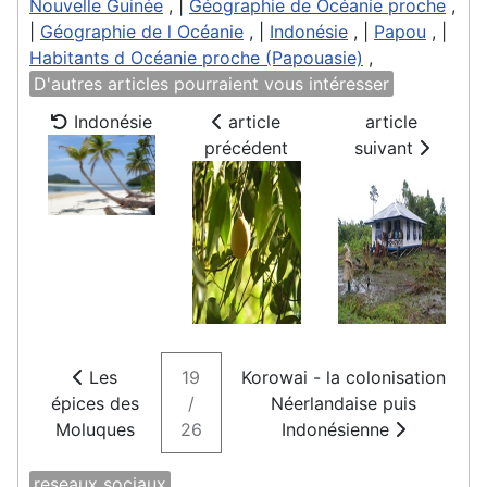
Nouvelle Guinée
, |
Géographie de Océanie proche
,
|
Géographie de l Océanie
, |
Indonésie
, |
Papou
, |
Habitants d Océanie proche (Papouasie)
,
D'autres articles pourraient vous intéresser
Indonésie
article
article
précédent
suivant
Les
19
Korowai - la colonisation
épices des
/
Néerlandaise puis
Moluques
26
Indonésienne
reseaux sociaux