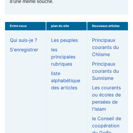
d'une même souche.
Entre nous
plan du site
Nouveaux articles
Qui suis-je ?
Les peuples
Principaux
courants du
S'enregistrer
les
Chiisme
principales
rubriques
Principaux
courants du
liste
Sunnisme
alphabétique
des articles
Les courants
ou écoles de
pensées de
l'Islam
le Conseil de
coopération
du Golfe